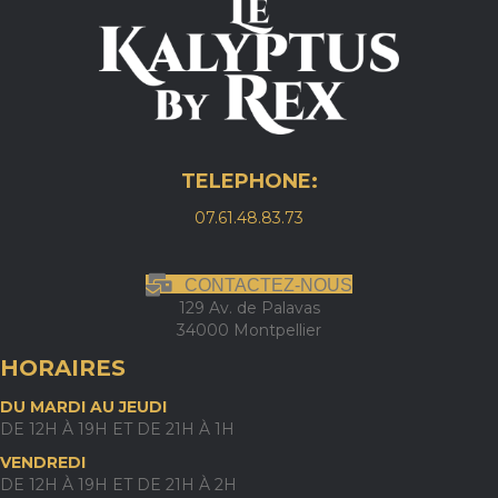
TELEPHONE:
07.61.48.83.73
CONTACTEZ-NOUS
129 Av. de Palavas
34000 Montpellier
HORAIRES
DU MARDI AU JEUDI
DE 12H À 19H ET DE 21H À 1H
VENDREDI
DE 12H À 19H ET DE 21H À 2H