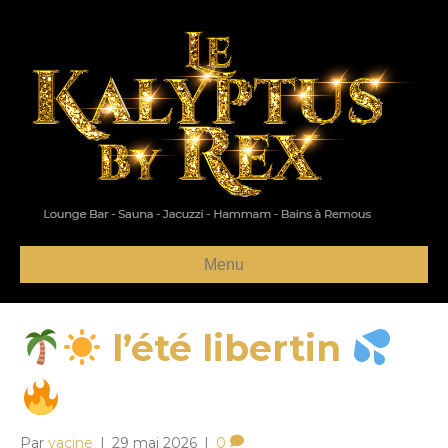
Menu
l’été libertin
Par
yacine
|
29 mai 2026
|
0