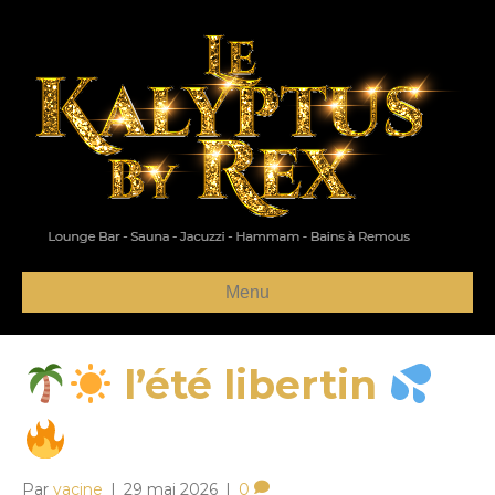
Menu
l’été libertin
Par
yacine
|
29 mai 2026
|
0