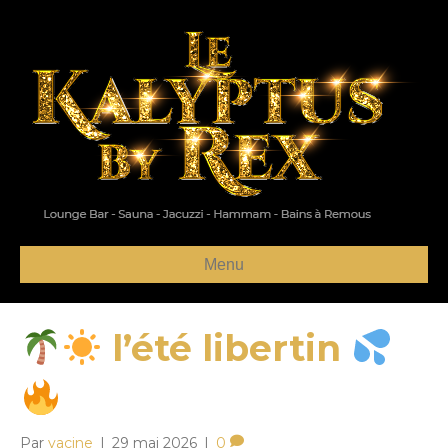
Menu
l’été libertin
Par
yacine
|
29 mai 2026
|
0