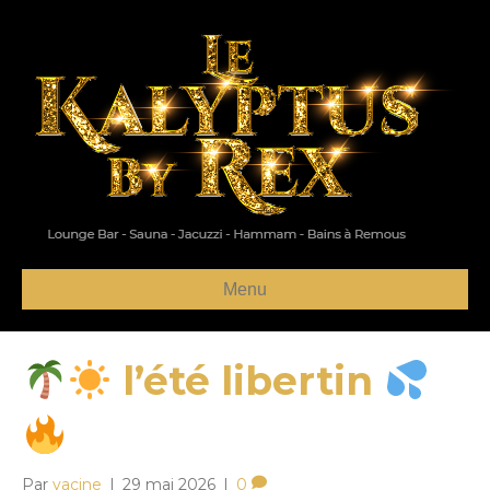
Menu
l’été libertin
Par
yacine
|
29 mai 2026
|
0