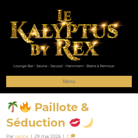
Menu
Paillote &
Séduction
Par
yacine
|
29 mai 2026
|
0