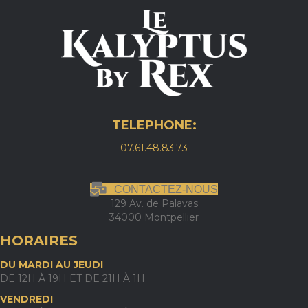
TELEPHONE:
07.61.48.83.73
CONTACTEZ-NOUS
129 Av. de Palavas
34000 Montpellier
HORAIRES
DU MARDI AU JEUDI
DE 12H À 19H ET DE 21H À 1H
VENDREDI