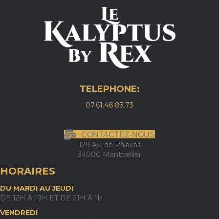
TELEPHONE:
07.61.48.83.73
CONTACTEZ-NOUS
129 Av. de Palavas
34000 Montpellier
HORAIRES
DU MARDI AU JEUDI
DE 12H À 19H ET DE 21H À 1H
VENDREDI