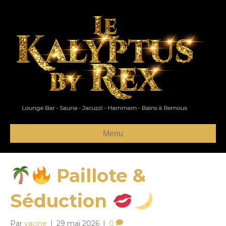
Menu
Paillote &
Séduction
Par
yacine
|
29 mai 2026
|
0