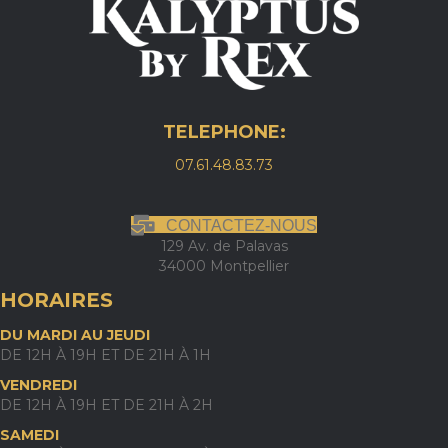
TELEPHONE:
07.61.48.83.73
CONTACTEZ-NOUS
129 Av. de Palavas
34000 Montpellier
HORAIRES
DU MARDI AU JEUDI
DE 12H À 19H ET DE 21H À 1H
VENDREDI
DE 12H À 19H ET DE 21H À 2H
SAMEDI