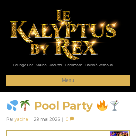
Menu
Pool Party
Par
yacine
|
29 mai 2026
|
0