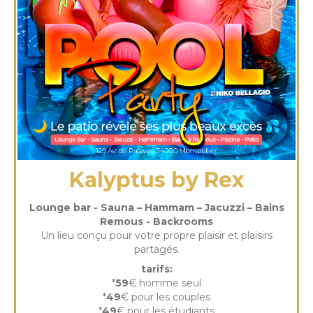
Kalyptus by Rex
Lounge bar - Sauna – Hammam – Jacuzzi – Bains
Remous - Backrooms
Un lieu conçu pour votre propre plaisir et plaisirs
partagés.
tarifs:
*
59
€ homme seul
*
49
€ pour les couples
*
49
€ pour les étudiants