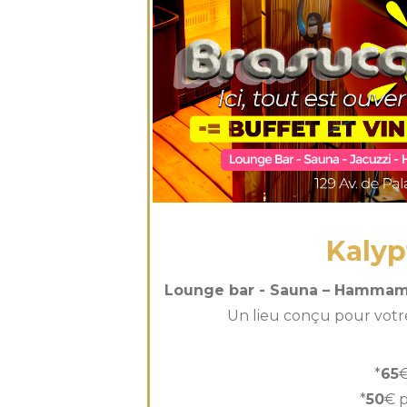
Kalyp
Lounge bar - Sauna – Hammam 
Un lieu conçu pour votre 
*
65
*
50
€ p