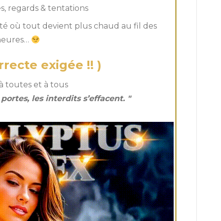
, regards & tentations
 où tout devient plus chaud au fil des
heures…
recte exigée !! )
 toutes et à tous
ortes, les interdits s’effacent. "