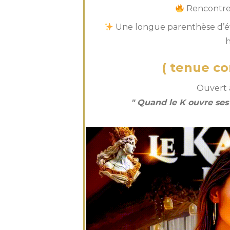
Rencontres
Une longue parenthèse d’été
( tenue cor
Ouvert à
" Quand le K ouvre ses p