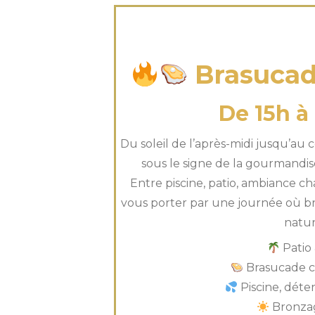
dimanche 09
Brasucad
De 15h à
Du soleil de l’après-midi jusqu’au
sous le signe de la gourmandise
Entre piscine, patio, ambiance ch
vous porter par une journée où br
natu
Patio 
Brasucade con
Piscine, déte
Bronzag