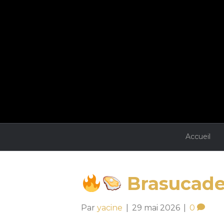
Accueil
Brasucade
Par
yacine
|
29 mai 2026
|
0