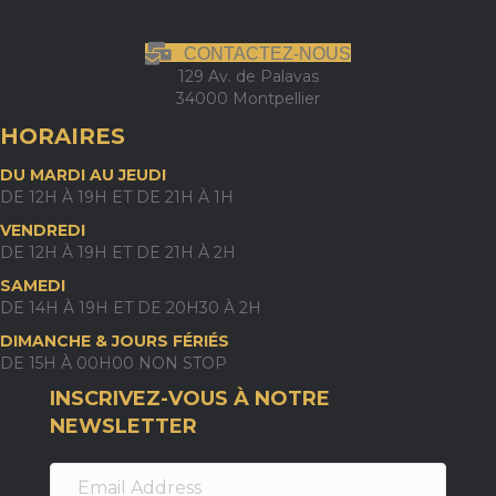
CONTACTEZ-NOUS
129 Av. de Palavas
34000 Montpellier
HORAIRES
DU MARDI AU JEUDI
DE 12H À 19H ET DE 21H À 1H
VENDREDI
DE 12H À 19H ET DE 21H À 2H
SAMEDI
DE 14H À 19H ET DE 20H30 À 2H
DIMANCHE & JOURS FÉRIÉS
DE 15H À 00H00 NON STOP
INSCRIVEZ-VOUS À NOTRE
NEWSLETTER