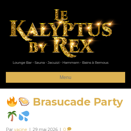
Menu
Brasucade Party
Par
yacine
|
29 mai 2026
|
0