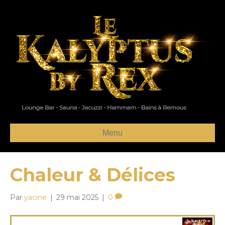
Menu
Chaleur & Délices
Par
yacine
|
29 mai 2025
|
0