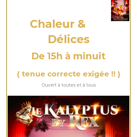
dimanche 15 Juin 2025
Chaleur &
Délices
De 15h à minuit
( tenue correcte exigée !! )
Ouvert à toutes et à tous