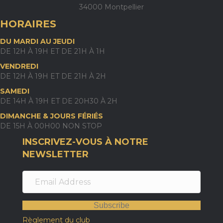
34000 Montpellier
HORAIRES
DU MARDI AU JEUDI
DE 12H À 19H ET DE 21H À 1H
VENDREDI
DE 12H À 19H ET DE 21H À 2H
SAMEDI
DE 14H À 19H ET DE 20H30 À 2H
DIMANCHE & JOURS FÉRIÉS
DE 15H À 00H00 NON STOP
INSCRIVEZ-VOUS À NOTRE
NEWSLETTER
Subscribe
Règlement du club