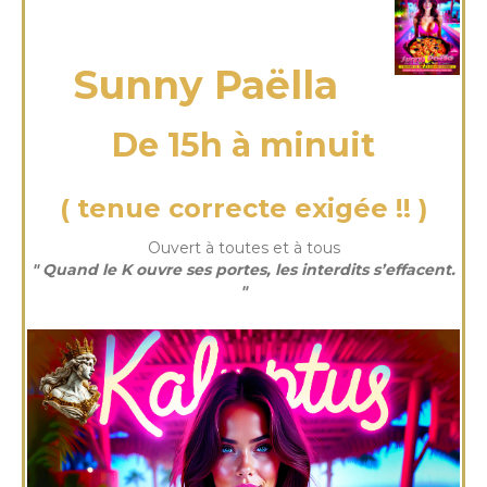
dimanche 06 Juil 2025
Sunny Paëlla
De 15h à minuit
( tenue correcte exigée !! )
Ouvert à toutes et à tous
" Quand le K ouvre ses portes, les interdits s’effacent.
"