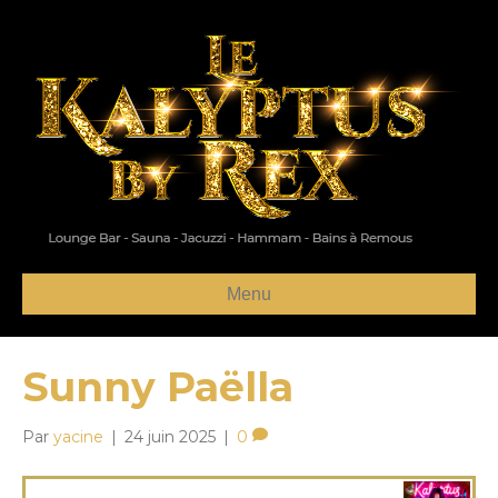
Menu
Sunny Paëlla
Par
yacine
|
24 juin 2025
|
0