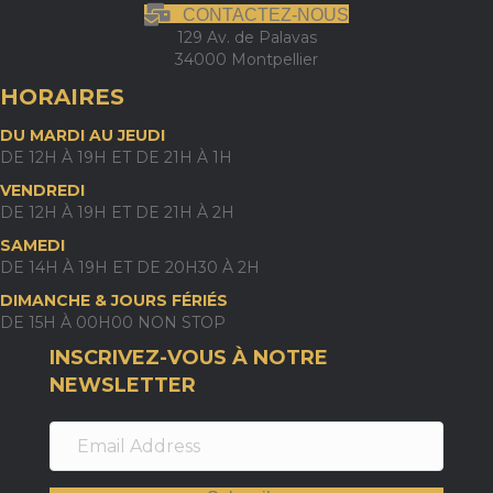
CONTACTEZ-NOUS
129 Av. de Palavas
34000 Montpellier
HORAIRES
DU MARDI AU JEUDI
DE 12H À 19H ET DE 21H À 1H
VENDREDI
DE 12H À 19H ET DE 21H À 2H
SAMEDI
DE 14H À 19H ET DE 20H30 À 2H
DIMANCHE & JOURS FÉRIÉS
DE 15H À 00H00 NON STOP
INSCRIVEZ-VOUS À NOTRE
NEWSLETTER