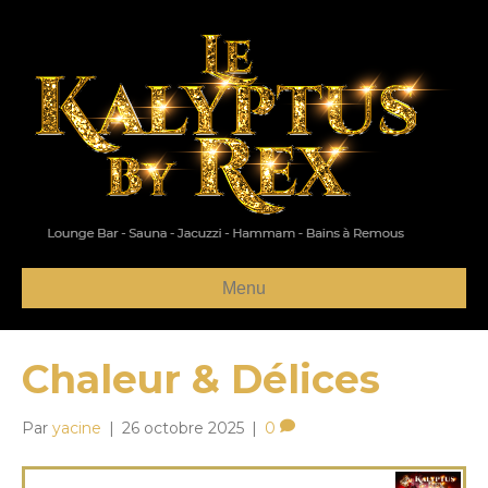
Menu
Chaleur & Délices
Par
yacine
|
26 octobre 2025
|
0