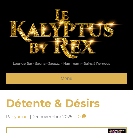
Menu
Détente & Désirs
Par
yacine
|
24 novembre 2025
|
0