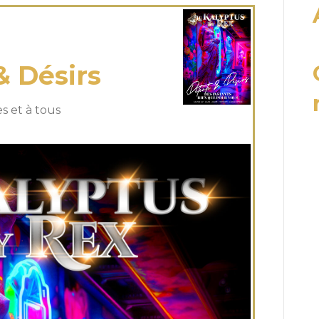
uin 2025
& Désirs
s et à tous