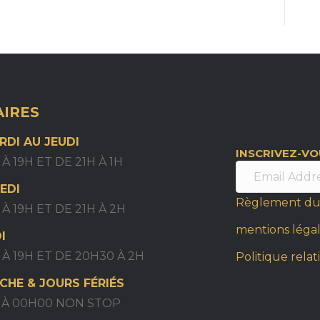
IRES
RDI AU JEUDI
INSCRIVEZ-V
 À 19H ET DE 21H À 1H
EDI
Règlement du
 À 19H ET DE 21H À 2H
mentions léga
I
 À 19H ET DE 20H30 À 2H
Politique relat
CHE & JOURS FÉRIÉS
H À 00H00 NON STOP