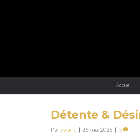
Accueil
Détente & Dési
Par
yacine
|
29 mai 2025
|
0