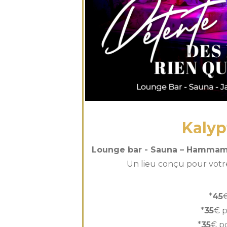
Kalyp
Lounge bar - Sauna – Hammam 
Un lieu conçu pour votre 
*
45
*
35
€ p
*
35
€ p