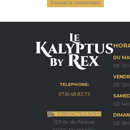
HORA
DU MA
DE 12H
VENDR
TELEPHONE:
DE 12H
07.61.48.83.73
SAMED
DE 14H
CONTACTEZ-NOUS
DIMAN
129 Av. de Palavas
DE 15