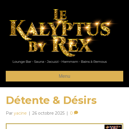
Menu
Détente & Désirs
Par
yacine
|
26 octobre 2025
|
0