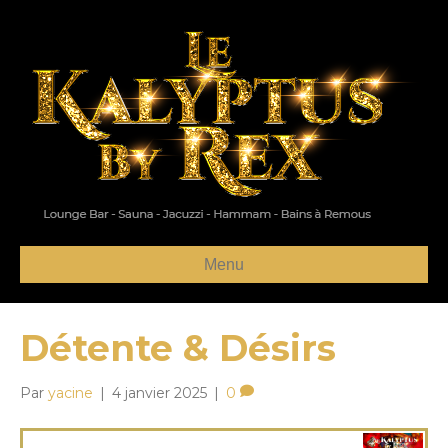
Menu
Détente & Désirs
Par
yacine
|
4 janvier 2025
|
0