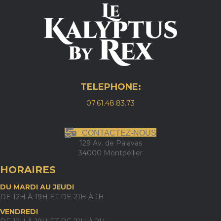
TELEPHONE:
07.61.48.83.73
CONTACTEZ-NOUS
129 Av. de Palavas
34000 Montpellier
HORAIRES
DU MARDI AU JEUDI
DE 12H À 19H ET DE 21H À 1H
VENDREDI