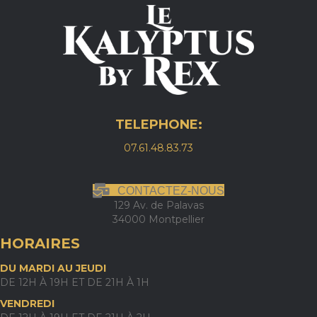
TELEPHONE:
07.61.48.83.73
CONTACTEZ-NOUS
129 Av. de Palavas
34000 Montpellier
HORAIRES
DU MARDI AU JEUDI
DE 12H À 19H ET DE 21H À 1H
VENDREDI