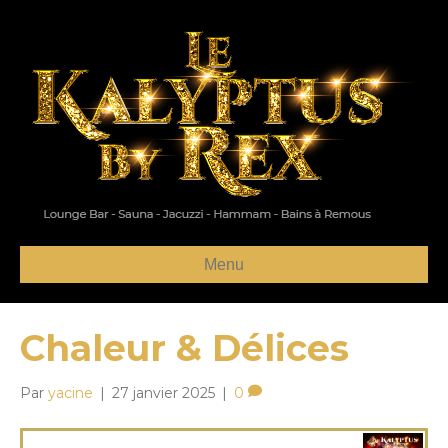
Menu
Chaleur & Délices
Par
yacine
|
27 janvier 2025
|
0