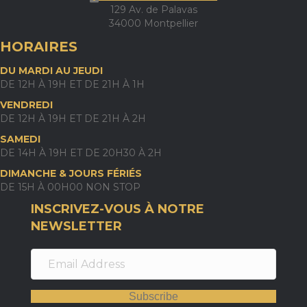
129 Av. de Palavas
34000 Montpellier
HORAIRES
DU MARDI AU JEUDI
DE 12H À 19H ET DE 21H À 1H
VENDREDI
DE 12H À 19H ET DE 21H À 2H
SAMEDI
DE 14H À 19H ET DE 20H30 À 2H
DIMANCHE & JOURS FÉRIÉS
DE 15H À 00H00 NON STOP
INSCRIVEZ-VOUS À NOTRE
NEWSLETTER
Subscribe