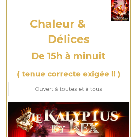
dimanche 09 Fév 2025
Chaleur &
Délices
De 15h à minuit
( tenue correcte exigée !! )
Ouvert à toutes et à tous