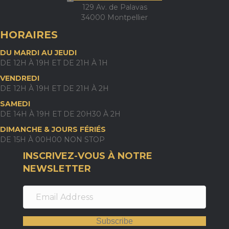
129 Av. de Palavas
34000 Montpellier
HORAIRES
DU MARDI AU JEUDI
DE 12H À 19H ET DE 21H À 1H
VENDREDI
DE 12H À 19H ET DE 21H À 2H
SAMEDI
DE 14H À 19H ET DE 20H30 À 2H
DIMANCHE & JOURS FÉRIÉS
DE 15H À 00H00 NON STOP
INSCRIVEZ-VOUS À NOTRE
NEWSLETTER
Subscribe