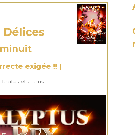
 Fév 2025
 Délices
 minuit
recte exigée !! )
 toutes et à tous