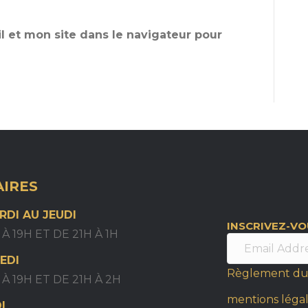
 et mon site dans le navigateur pour
IRES
RDI AU JEUDI
INSCRIVEZ-V
 À 19H ET DE 21H À 1H
EDI
Règlement du
 À 19H ET DE 21H À 2H
mentions léga
I