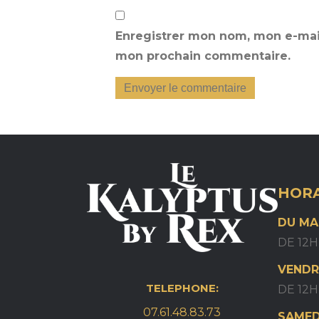
Enregistrer mon nom, mon e-mail
mon prochain commentaire.
HORA
DU MA
DE 12H
VENDR
TELEPHONE:
DE 12H
07.61.48.83.73
SAMED