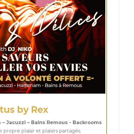
tus by Rex
– Jacuzzi – Bains Remous - Backrooms
propre plaisir et plaisirs partagés.