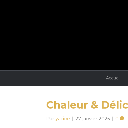
Accueil
Chaleur & Déli
Par
yacine
|
27 janvier 2025
|
0