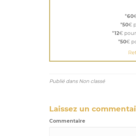
*
60
*
50
€ p
*
12
€ pour
*
50
€ p
Ret
Publié dans Non classé
Laissez un commentai
Commentaire