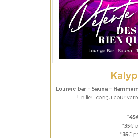
Kalyp
Lounge bar - Sauna – Hammam 
Un lieu conçu pour votre 
*
45
*
35
€ p
*
35
€ p