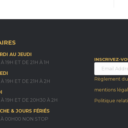
IRES
RDI AU JEUDI
INSCRIVEZ-V
 À 19H ET DE 21H À 1H
EDI
Règlement du
 À 19H ET DE 21H À 2H
mentions léga
I
 À 19H ET DE 20H30 À 2H
Politique relat
CHE & JOURS FÉRIÉS
H À 00H00 NON STOP