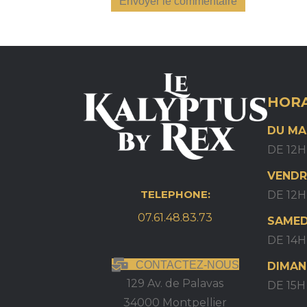
HORA
DU MA
DE 12H
VENDR
TELEPHONE:
DE 12H
07.61.48.83.73
SAMED
DE 14H
CONTACTEZ-NOUS
DIMAN
129 Av. de Palavas
DE 15
34000 Montpellier