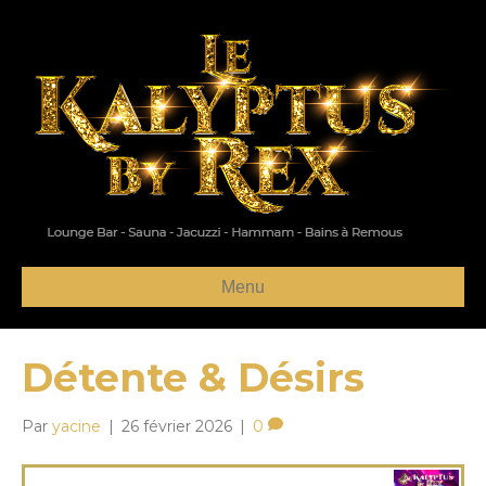
Menu
Détente & Désirs
Par
yacine
|
26 février 2026
|
0