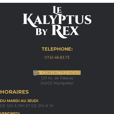
TELEPHONE:
07.61.48.83.73
CONTACTEZ-NOUS
129 Av. de Palavas
34000 Montpellier
HORAIRES
DU MARDI AU JEUDI
DE 12H À 19H ET DE 21H À 1H
VENDREDI