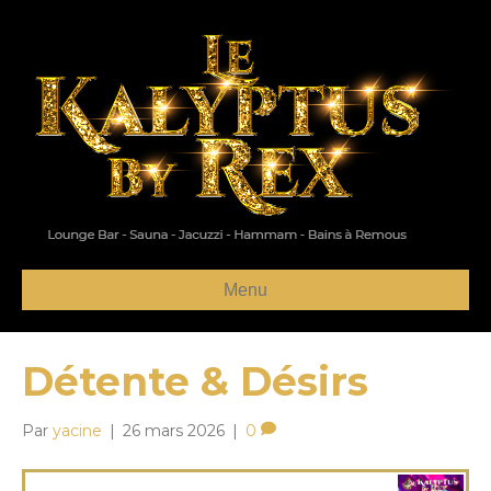
Menu
Détente & Désirs
Par
yacine
|
26 mars 2026
|
0