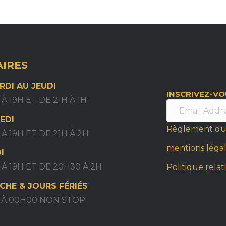
IRES
RDI AU JEUDI
INSCRIVEZ-V
 À 19H ET DE 21H À 1H
EDI
Règlement du
 À 19H ET DE 21H À 2H
mentions léga
I
 À 19H ET DE 20H30 À 2H
Politique relat
CHE & JOURS FÉRIÉS
H À 00H00 NON STOP