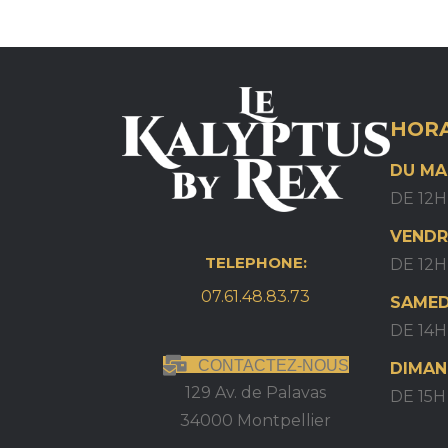
HORA
DU MA
DE 12H
VENDR
TELEPHONE:
DE 12H
07.61.48.83.73
SAMED
DE 14H
CONTACTEZ-NOUS
DIMAN
129 Av. de Palavas
DE 15
34000 Montpellier