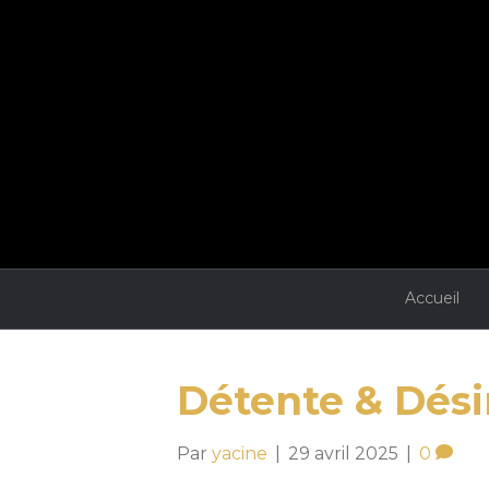
Accueil
Détente & Dési
Par
yacine
|
29 avril 2025
|
0