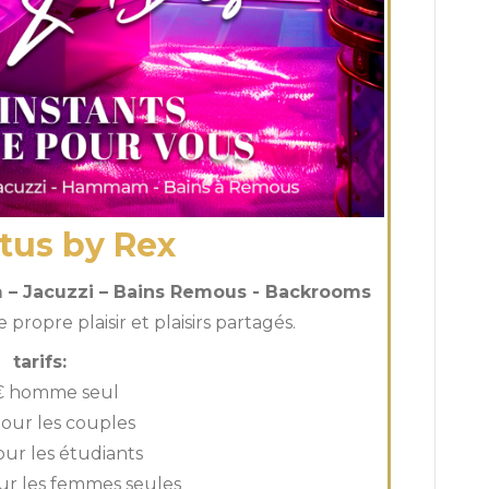
tus by Rex
– Jacuzzi – Bains Remous - Backrooms
propre plaisir et plaisirs partagés.
tarifs:
€ homme seul
our les couples
our les étudiants
r les femmes seules