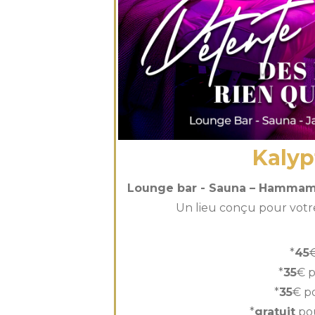
Kalyp
Lounge bar - Sauna – Hammam 
Un lieu conçu pour votre 
*
45
*
35
€ p
*
35
€ p
*
gratuit
pou