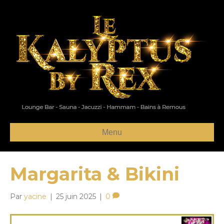
Menu
Margarita & Bikini
Par
yacine
|
25 juin 2025
|
0