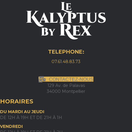
TELEPHONE:
07.61.48.83.73
CONTACTEZ-NOUS
129 Av. de Palavas
34000 Montpellier
HORAIRES
DU MARDI AU JEUDI
DE 12H À 19H ET DE 21H À 1H
VENDREDI