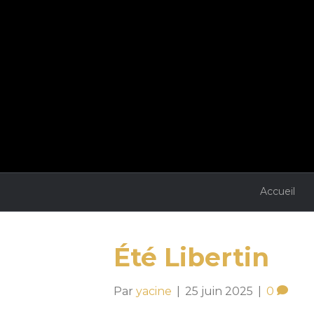
Accueil
Été Libertin
Par
yacine
|
25 juin 2025
|
0