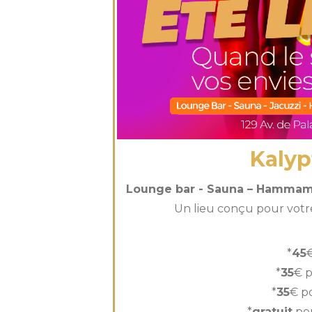
Kalyp
Lounge bar - Sauna – Hammam 
Un lieu conçu pour votre 
*
45
*
35
€ p
*
35
€ p
*
gratuit
pou