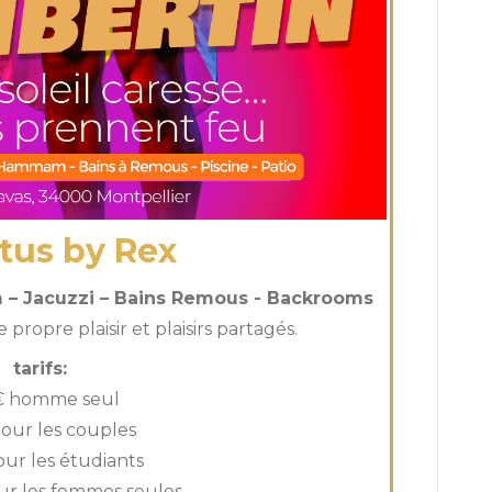
tus by Rex
– Jacuzzi – Bains Remous - Backrooms
propre plaisir et plaisirs partagés.
tarifs:
€ homme seul
our les couples
our les étudiants
r les femmes seules