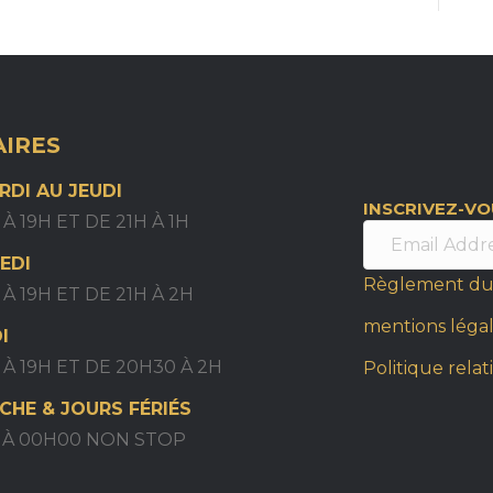
IRES
RDI AU JEUDI
INSCRIVEZ-V
 À 19H ET DE 21H À 1H
EDI
Règlement du
 À 19H ET DE 21H À 2H
mentions léga
I
 À 19H ET DE 20H30 À 2H
Politique relat
CHE & JOURS FÉRIÉS
H À 00H00 NON STOP