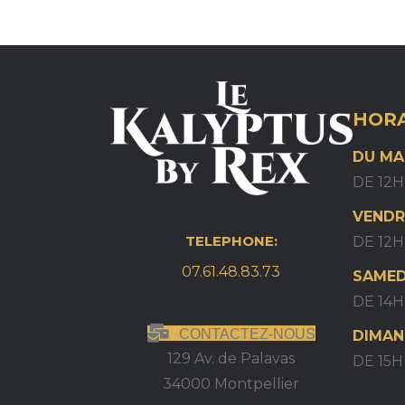
HORA
DU MA
DE 12H
VENDR
TELEPHONE:
DE 12H
07.61.48.83.73
SAMED
DE 14H
CONTACTEZ-NOUS
DIMAN
129 Av. de Palavas
DE 15
34000 Montpellier