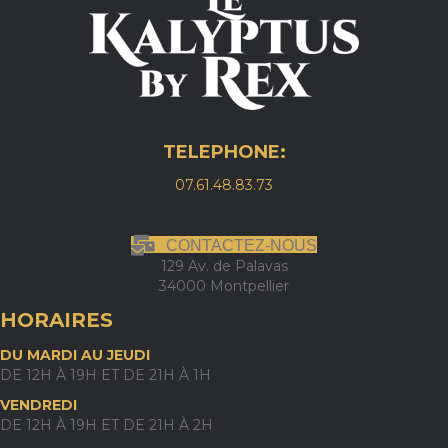
TELEPHONE:
07.61.48.83.73
CONTACTEZ-NOUS
129 Av. de Palavas
34000 Montpellier
HORAIRES
DU MARDI AU JEUDI
DE 12H À 19H ET DE 21H À 1H
VENDREDI
DE 12H À 19H ET DE 21H À 2H