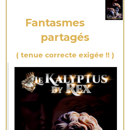
samedi 21 Juin 2025
Fantasmes
partagés
( tenue correcte exigée !! )