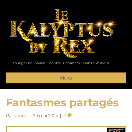
Menu
Fantasmes partagés
Par
yacine
|
29 mai 2025
|
0