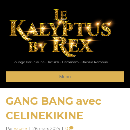
Menu
GANG BANG avec
CELINEKIKINE
Par
yacine
|
28 mars 2025
|
0