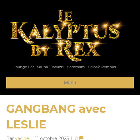
Menu
GANGBANG avec
LESLIE
Par
yacine
|
11 octobre 2025
|
0