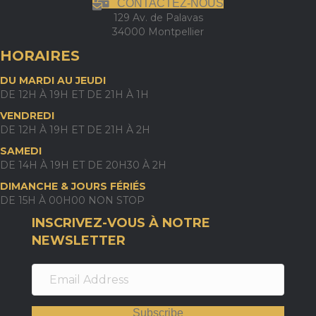
CONTACTEZ-NOUS
129 Av. de Palavas
34000 Montpellier
HORAIRES
DU MARDI AU JEUDI
DE 12H À 19H ET DE 21H À 1H
VENDREDI
DE 12H À 19H ET DE 21H À 2H
SAMEDI
DE 14H À 19H ET DE 20H30 À 2H
DIMANCHE & JOURS FÉRIÉS
DE 15H À 00H00 NON STOP
INSCRIVEZ-VOUS À NOTRE
NEWSLETTER
Subscribe