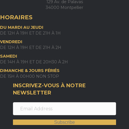
129 Av. de Palavas
34000 Montpellier
HORAIRES
DU MARDI AU JEUDI
DE 12H À 19H ET DE 21H À 1H
VENDREDI
DE 12H À 19H ET DE 21H À 2H
SAMEDI
DE 14H À 19H ET DE 20H30 À 2H
DIMANCHE & JOURS FÉRIÉS
DE 15H À 00H00 NON STOP
INSCRIVEZ-VOUS À NOTRE
NEWSLETTER
Subscribe