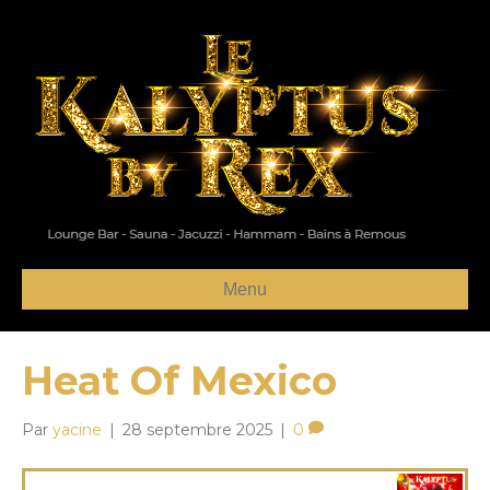
Menu
Heat Of Mexico
Par
yacine
|
28 septembre 2025
|
0