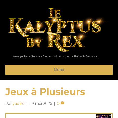
Menu
Jeux à Plusieurs
Par
yacine
|
29 mai 2026
|
0