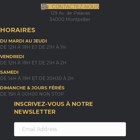
CONTACTEZ-NOUS
129 Av. de Palavas
34000 Montpellier
HORAIRES
DU MARDI AU JEUDI
DE 12H À 19H ET DE 21H À 1H
VENDREDI
DE 12H À 19H ET DE 21H À 2H
SAMEDI
DE 14H À 19H ET DE 20H30 À 2H
DIMANCHE & JOURS FÉRIÉS
DE 15H À 00H00 NON STOP
INSCRIVEZ-VOUS À NOTRE
NEWSLETTER