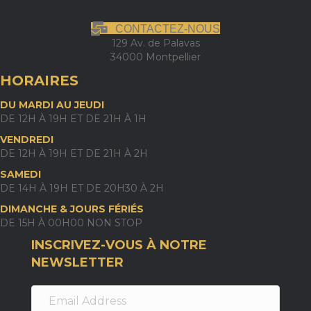
CONTACTEZ-NOUS
129 Av. de Palavas
34000 Montpellier
HORAIRES
DU MARDI AU JEUDI
DE 12H À 19H ET DE 21H À 1H
VENDREDI
DE 12H À 19H ET DE 21H À 2H
SAMEDI
DE 14H À 19H ET DE 20H30 À 2H
DIMANCHE & JOURS FÉRIÉS
DE 15H À 00H00 NON STOP
INSCRIVEZ-VOUS À NOTRE
NEWSLETTER