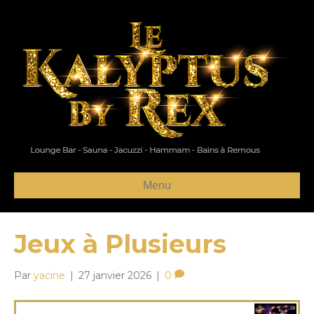
Menu
Jeux à Plusieurs
Par
yacine
|
27 janvier 2026
|
0