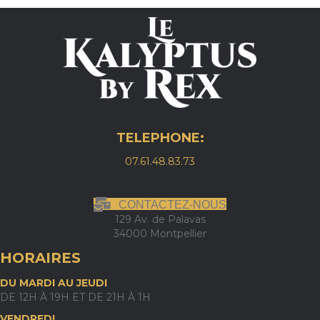
TELEPHONE:
07.61.48.83.73
CONTACTEZ-NOUS
129 Av. de Palavas
34000 Montpellier
HORAIRES
DU MARDI AU JEUDI
DE 12H À 19H ET DE 21H À 1H
VENDREDI