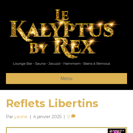
Menu
Reflets Libertins
Par
yacine
|
4 janvier 2025
|
0