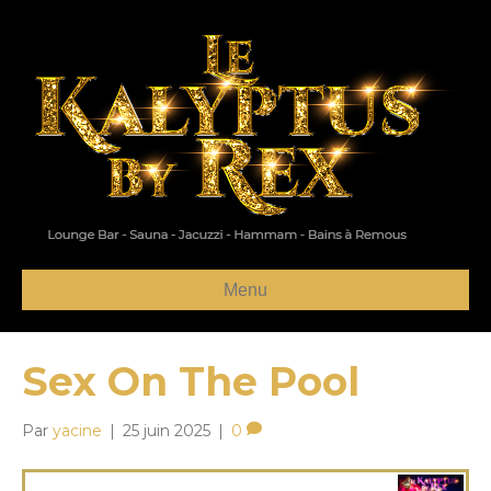
Menu
Sex On The Pool
Par
yacine
|
25 juin 2025
|
0