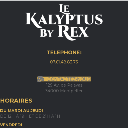
TELEPHONE:
07.61.48.83.73
CONTACTEZ-NOUS
129 Av. de Palavas
34000 Montpellier
HORAIRES
DU MARDI AU JEUDI
DE 12H À 19H ET DE 21H À 1H
VENDREDI