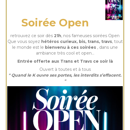
mardi 09 Sep 2025
Soirée Open
retrouvez ce soir dès
21h
, nos fameuses soirées Open
Que vous soyez
hétéros curieux, bis, trans, travs
, tout
le monde est le
bienvenu à ces soirées
, dans une
ambiance très cool et open…
Entrée offerte aux Trans et Travs ce soir là
Ouvert à toutes et à tous
" Quand le K ouvre ses portes, les interdits s’effacent.
"