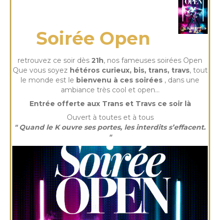
mardi 04 Août 2026
Soirée Open
retrouvez ce soir dès
21h
, nos fameuses soirées Open
Que vous soyez
hétéros curieux, bis, trans, travs
, tout
le monde est le
bienvenu à ces soirées
, dans une
ambiance très cool et open…
Entrée offerte aux Trans et Travs ce soir là
Ouvert à toutes et à tous
" Quand le K ouvre ses portes, les interdits s’effacent.
"