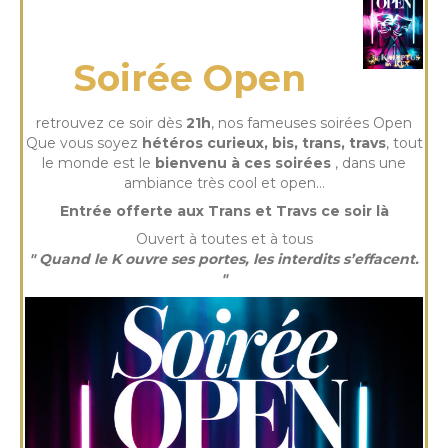
mardi 30 Déc 2025
Soirée Open
retrouvez ce soir dès
21h
, nos fameuses soirées Open
Que vous soyez
hétéros curieux, bis, trans, travs
, tout
le monde est le
bienvenu à ces soirées
, dans une
ambiance très cool et open…
Entrée offerte aux Trans et Travs ce soir là
Ouvert à toutes et à tous
" Quand le K ouvre ses portes, les interdits s’effacent.
"