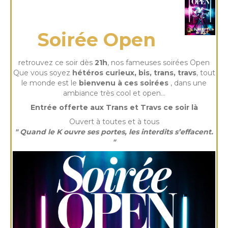
mardi 02 Déc 2025
Soirée Open
retrouvez ce soir dès
21h
, nos fameuses soirées Open
Que vous soyez
hétéros curieux, bis, trans, travs
, tout
le monde est le
bienvenu à ces soirées
, dans une
ambiance très cool et open…
Entrée offerte aux Trans et Travs ce soir là
Ouvert à toutes et à tous
" Quand le K ouvre ses portes, les interdits s’effacent.
"